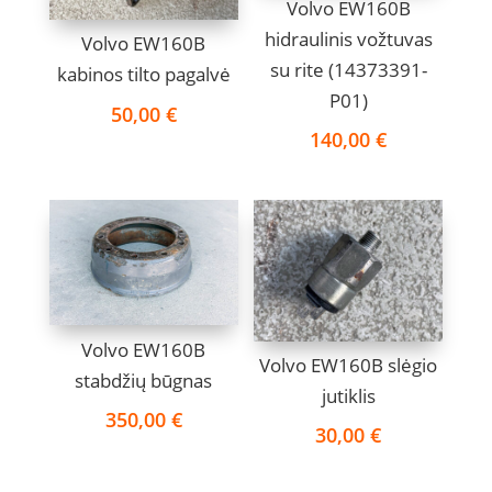
Volvo EW160B
hidraulinis vožtuvas
Volvo EW160B
su rite (14373391-
kabinos tilto pagalvė
P01)
50,00
€
140,00
€
Volvo EW160B
Volvo EW160B slėgio
stabdžių būgnas
jutiklis
350,00
€
30,00
€