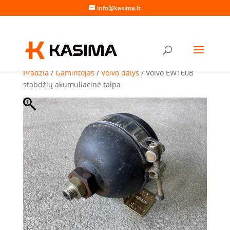
info@kasima.lt
Pradžia
/
Gamintojas
/
Volvo dalys
/ Volvo EW160B
stabdžių akumuliacinė talpa