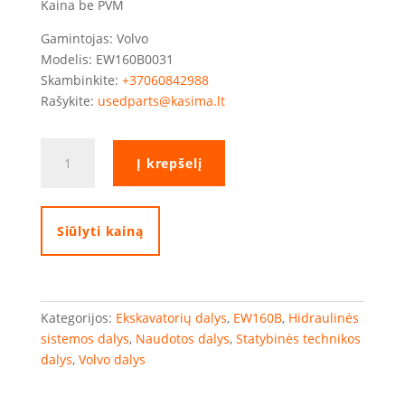
Kaina be PVM
Gamintojas: Volvo
Modelis: EW160B0031
Skambinkite:
+37060842988
Rašykite:
usedparts@kasima.lt
produkto
Į krepšelį
kiekis:
Volvo
EW160B
stabdžių
Siūlyti kainą
akumuliacinė
talpa
Kategorijos:
Ekskavatorių dalys
,
EW160B
,
Hidraulinės
sistemos dalys
,
Naudotos dalys
,
Statybinės technikos
dalys
,
Volvo dalys