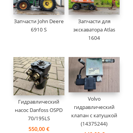
Запчасти John Deere
Запчасти для
6910 S
экскаватора Atlas
1604
Volvo
Гидравлический
гидравлический
насос Danfoss OSPD
клапан с катушкoй
70/195LS
(14375244)
550,00
€