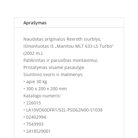
Aprašymas
Naudotas originalus Rexroth siurblys,
išmontuotas iš „Manitou MLT 633 LS Turbo“
(2002 m.).
Patikrintas ir paruoštas montavimui.
Pristatymas visame pasaulyje.
Siuntinio svoris ir matmenys:
• apie 30 kg
• 300 x 200 x 200 mm
Katalogo numeris:
• 226015
• LA10VO60DFR1/52L-PSD62N00-S1038
• 02402994
• 7543993
• 2418529001