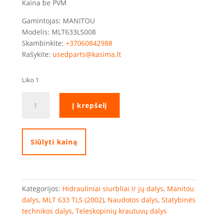
Kaina be PVM
Gamintojas: MANITOU
Modelis: MLT633LS008
Skambinkite:
+37060842988
Rašykite:
usedparts@kasima.lt
Liko 1
produkto
Į krepšelį
kiekis:
Manitou
MLT633
hidraulinis
Siūlyti kainą
siurblys
Kategorijos:
Hidrauliniai siurbliai ir jų dalys
,
Manitou
dalys
,
MLT 633 TLS (2002)
,
Naudotos dalys
,
Statybinės
technikos dalys
,
Teleskopinių krautuvų dalys