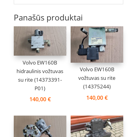
Panašūs produktai
Volvo EW160B
Volvo EW160B
hidraulinis vožtuvas
vožtuvas su rite
su rite (14373391-
(14375244)
P01)
140,00
€
140,00
€