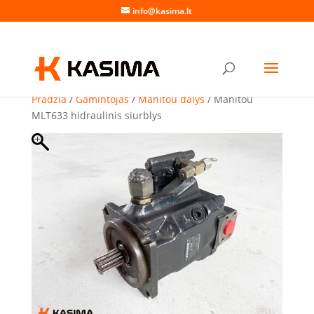
info@kasima.lt
Pradžia
/
Gamintojas
/
Manitou dalys
/ Manitou
MLT633 hidraulinis siurblys