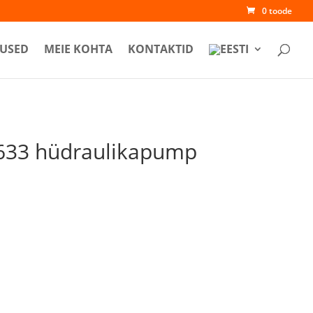
0 toode
USED
MEIE KOHTA
KONTAKTID
633 hüdraulikapump