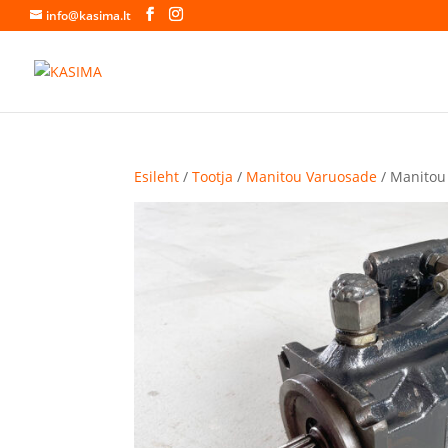
info@kasima.lt
Esileht
/
Tootja
/
Manitou Varuosade
/ Manitou