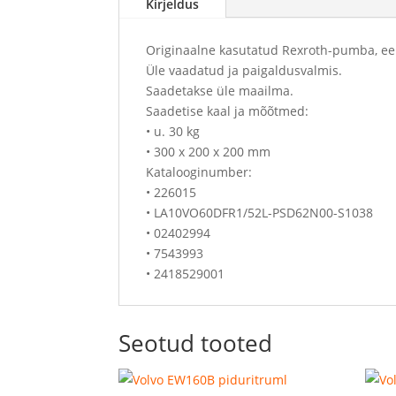
Kirjeldus
Originaalne kasutatud Rexroth-pumba, ee
Üle vaadatud ja paigaldusvalmis.
Saadetakse üle maailma.
Saadetise kaal ja mõõtmed:
• u. 30 kg
• 300 x 200 x 200 mm
Katalooginumber:
• 226015
• LA10VO60DFR1/52L-PSD62N00-S1038
• 02402994
• 7543993
• 2418529001
Seotud tooted