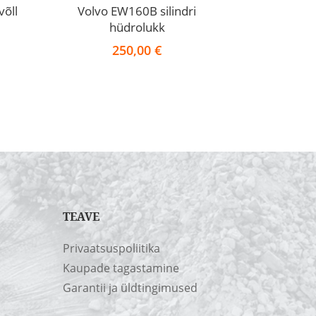
võll
Volvo EW160B silindri
hüdrolukk
250,00
€
TEAVE
Privaatsuspoliitika
Kaupade tagastamine
Garantii ja üldtingimused