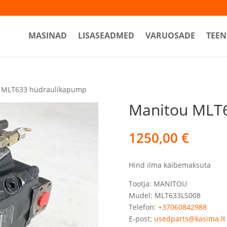
MASINAD
LISASEADMED
VARUOSADE
TEEN
 MLT633 hüdraulikapump
Manitou MLT
1250,00
€
Hind ilma käibemaksuta
Tootja: MANITOU
Mudel: MLT633LS008
Telefon:
+37060842988
E-post:
usedparts@kasima.lt