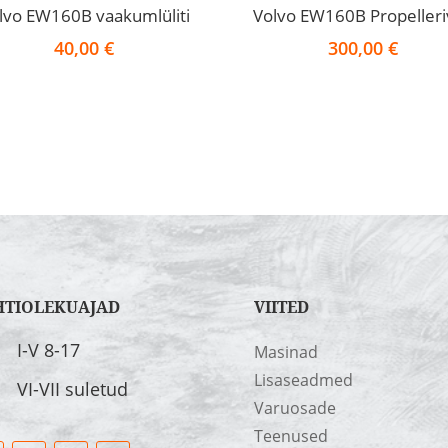
lvo EW160B vaakumlüliti
Volvo EW160B Propelleri
40,00
€
300,00
€
HTIOLEKUAJAD
VIITED
I-V 8-17
Masinad
Lisaseadmed
VI-VII suletud
Varuosade
Teenused