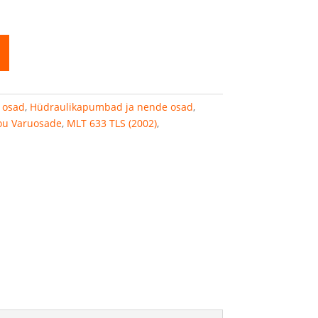
 osad
,
Hüdraulikapumbad ja nende osad
,
ou Varuosade
,
MLT 633 TLS (2002)
,