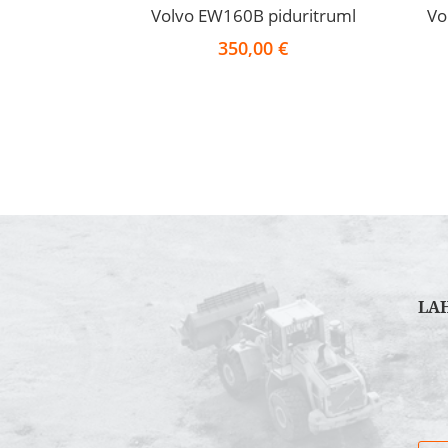
Volvo EW160B piduritruml
Vo
350,00
€
LA