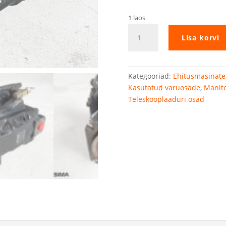
1 laos
Manitou
Lisa korvi
MLT633
hüdraulikapump
kogus
Kategooriad:
Ehitusmasinate
Kasutatud varuosade
,
Manit
Teleskooplaaduri osad