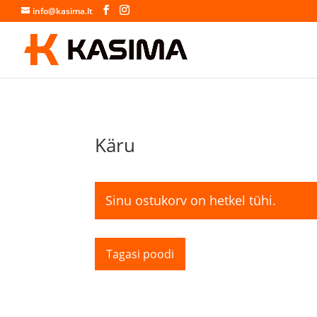
info@kasima.lt
Käru
Sinu ostukorv on hetkel tühi.
Tagasi poodi