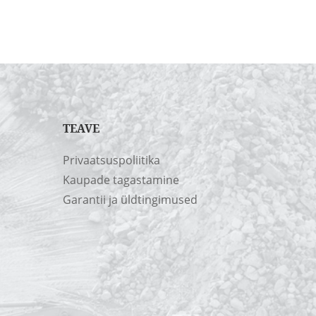
TEAVE
Privaatsuspoliitika
Kaupade tagastamine
Garantii ja üldtingimused