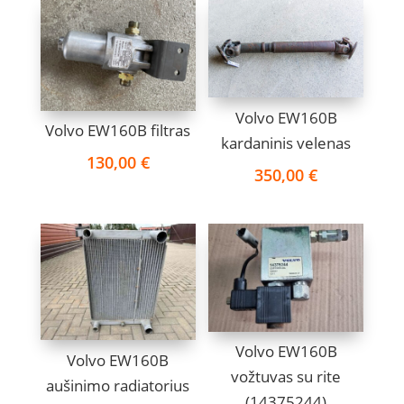
Volvo EW160B
Volvo EW160B filtras
kardaninis velenas
130,00
€
350,00
€
Volvo EW160B
Volvo EW160B
vožtuvas su rite
aušinimo radiatorius
(14375244)