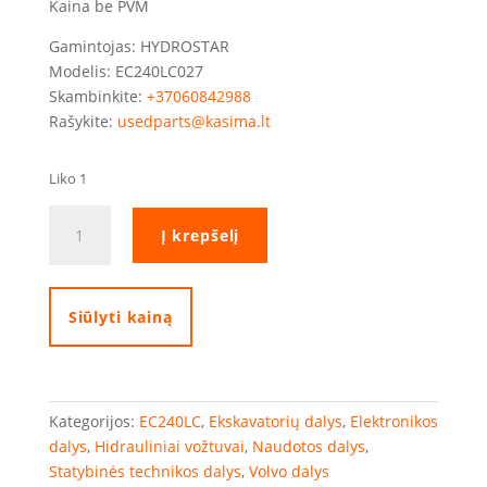
Kaina be PVM
Gamintojas: HYDROSTAR
Modelis: EC240LC027
Skambinkite:
+37060842988
Rašykite:
usedparts@kasima.lt
Liko 1
produkto
Į krepšelį
kiekis:
„Hydrostar“
slėgio
vožtuvas
Siūlyti kainą
Kategorijos:
EC240LC
,
Ekskavatorių dalys
,
Elektronikos
dalys
,
Hidrauliniai vožtuvai
,
Naudotos dalys
,
Statybinės technikos dalys
,
Volvo dalys