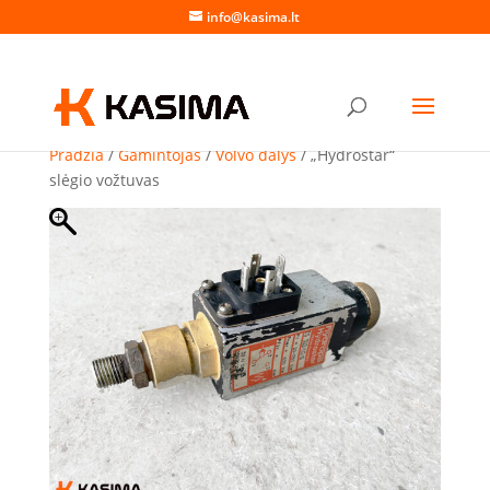
info@kasima.lt
Pradžia
/
Gamintojas
/
Volvo dalys
/ „Hydrostar“
slėgio vožtuvas