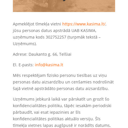
Apmeklējot tīmekļa vietni
https://www.kasima.lt/
,
jūsu personas datus apstrādā UAB KASIMA,
uzņēmuma kods 302752257 (turpmāk tekstā –
Uzņēmums).
Adrese: Daukanto g. 66, Telšiai
El. E-pasts:
info@kasima.lt
Mēs respektējam fizisko personu tiesības uz viņu
personas datu aizsardzību un cenšamies nodrošināt
šajā vietnē apstrādāto personas datu aizsardzību.
Uzņēmums jebkurā laikā var pārskatīt un grozīt šo
konfidencialitātes politiku, tāpēc iesakām periodiski
pārbaudīt, vai esat iepazinies ar šīs
konfidencialitātes politikas aktuālo versiju. Šīs
tīmekļa vietnes lapas augšpusē ir norādīts datums,