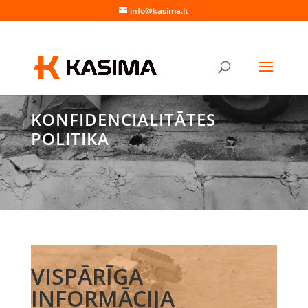
info@kasima.lt
KONFIDENCIALITĀTES
POLITIKA
VISPĀRĪGA
INFORMĀCIJA