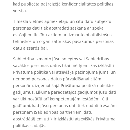
kad publicēta pašreizējā konfidencialitātes politikas
versija.
Tīmekļa vietnes apmeklētāju un citu datu subjektu
personas dati tiek apstrādāti saskaņā ar spēkā
esošajiem tiesību aktiem un izmantojot atbilstošus
tehniskos un organizatoriskos pasākumus personas
datu aizsardzībai.
Sabiedrība izmanto jūsu sniegtos vai Sabiedrības
savāktos personas datus tikai mērķiem, kas izklāstīti
Privātuma politikā vai atsevišķā paziņojumā jums, un
nenodod personas datus pārvaldīšanai citām
personām, izņemot šajā Privātuma politikā noteiktos
gadījumus. Likumā paredzētajos gadījumos jūsu dati
var tikt nosūtīti arī kompetentajām iestādēm. Citi
gadījumi, kad jūsu personas dati tiek nodoti trešajām
personām (Sabiedrības partneriem, datu
apstrādātājiem utt.), ir izklāstīti atsevišķās Privātuma
politikas sadaļās.