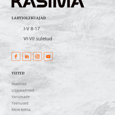
LAHTIOLEKUAJAD
I-V 8-17
VI-VII suletud
VIITED
Masinad
Lisaseadmed
Varuosade
Teenused
Meie kohta