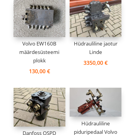
Volvo EW160B
Hüdrauliline jaotur
määrdesüsteemi
Linde
plokk
3350,00
€
130,00
€
Hüdrauliline
piduripedaal Volvo
Danfoss OSPD