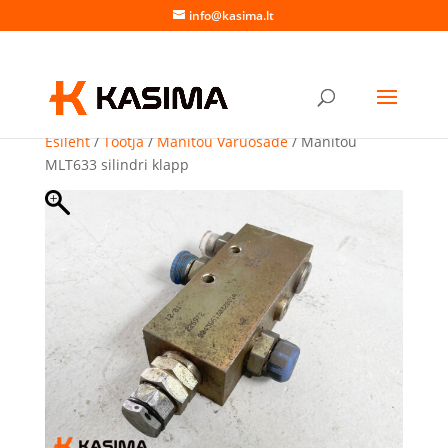
info@kasima.lt
Esileht
/
Tootja
/
Manitou Varuosade
/ Manitou
MLT633 silindri klapp