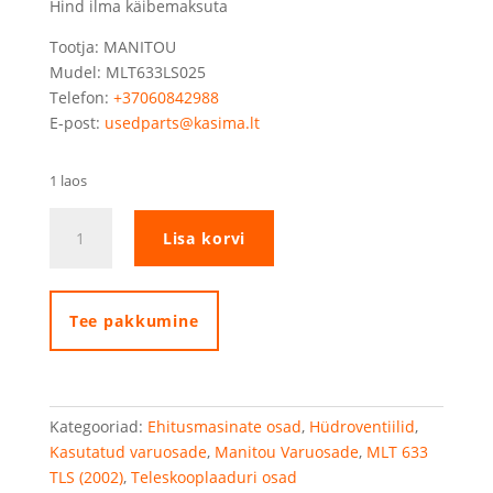
Hind ilma käibemaksuta
Tootja: MANITOU
Mudel: MLT633LS025
Telefon:
+37060842988
E-post:
usedparts@kasima.lt
1 laos
Manitou
Lisa korvi
MLT633
silindri
klapp
kogus
Tee pakkumine
Kategooriad:
Ehitusmasinate osad
,
Hüdroventiilid
,
Kasutatud varuosade
,
Manitou Varuosade
,
MLT 633
TLS (2002)
,
Teleskooplaaduri osad