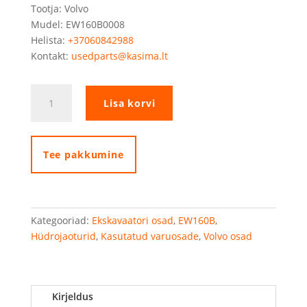
Tootja: Volvo
Mudel: EW160B0008
Helista:
+37060842988
Kontakt:
usedparts@kasima.lt
Hüdrauliline
Lisa korvi
jaotur
Linde
kogus
Tee pakkumine
Kategooriad:
Ekskavaatori osad
,
EW160B
,
Hüdrojaoturid
,
Kasutatud varuosade
,
Volvo osad
Kirjeldus