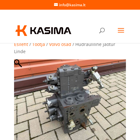
info@kasima.lt
Esileht
/
Tootja
/
Volvo osad
/ Hüdrauliline jaotur
Linde