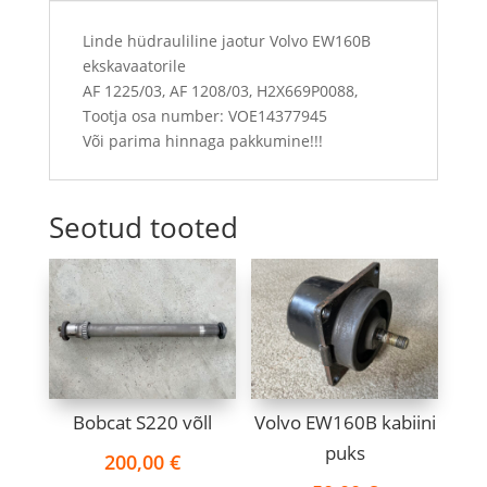
Linde hüdrauliline jaotur Volvo EW160B
ekskavaatorile
AF 1225/03, AF 1208/03, H2X669P0088,
Tootja osa number: VOE14377945
Või parima hinnaga pakkumine!!!
Seotud tooted
Bobcat S220 võll
Volvo EW160B kabiini
puks
200,00
€