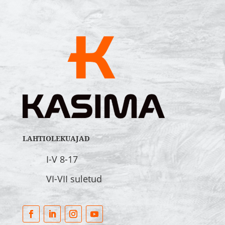
LAHTIOLEKUAJAD
I-V 8-17
VI-VII suletud