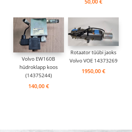
50,00
€
Rotaator tüübi jaoks
Volvo EW160B
Volvo VOE 14373269
hüdroklapp koos
1950,00
€
(14375244)
140,00
€