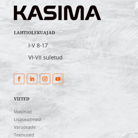
LAHTIOLEKUAJAD
I-V 8-17
VI-VII suletud
VIITED
Masinad
Lisaseadmed
Varuosade
Teenused