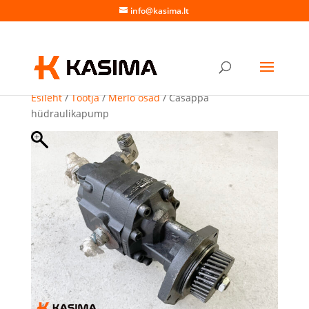
info@kasima.lt
Esileht
/
Tootja
/
Merlo osad
/ Casappa
hüdraulikapump