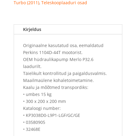
Turbo (2011)
,
Teleskooplaaduri osad
Kirjeldus
Originaalne kasutatud osa, eemaldatud
Perkins 1104D-44T mootorist.
OEM hüdraulikapump Merlo P32.6
laadurilt.
Täielikult kontrollitud ja paigaldusvalmis.
Maailmaülene kohaletoimetamine.
Kaalu ja mõõtmed transpordiks:
• umbes 15 kg
• 300 x 200 x 200 mm
Kataloogi number:
• KP3038D0-L9P1-LGF/GC/GE
• 03580905
• 32468E