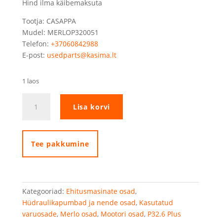
Hind ilma käibemaksuta
Tootja: CASAPPA
Mudel: MERLOP320051
Telefon:
+37060842988
E-post:
usedparts@kasima.lt
1 laos
Casappa
Lisa korvi
hüdraulikapump
kogus
Tee pakkumine
Kategooriad:
Ehitusmasinate osad
,
Hüdraulikapumbad ja nende osad
,
Kasutatud
varuosade
,
Merlo osad
,
Mootori osad
,
P32.6 Plus