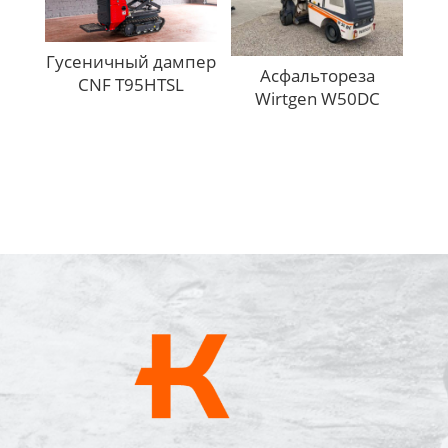
Гусеничный дампер
Асфальторезa
CNF T95HTSL
Wirtgen W50DC