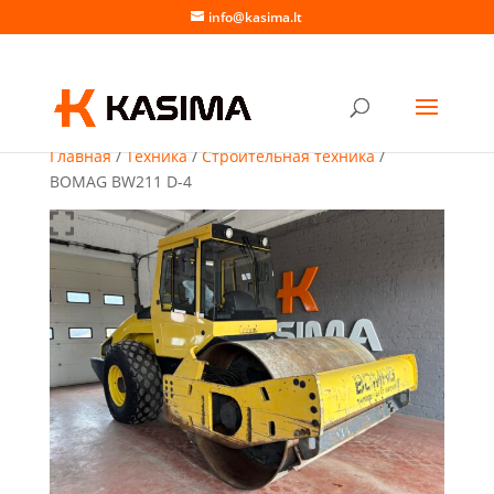
info@kasima.lt
Главная
/
Техника
/
Строительная техника
/
BOMAG BW211 D-4