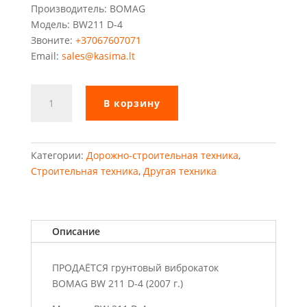
Производитель: BOMAG
Модель: BW211 D-4
Звоните:
+37067607071
Email:
sales@kasima.lt
Количество
В корзину
товара
BOMAG
BW211
D-
Категории:
Дорожно-строительная техника
,
4
Строительная техника
,
Другая техника
Описание
ПРОДАЁТСЯ грунтовый виброкаток
BOMAG BW 211 D-4 (2007 г.)