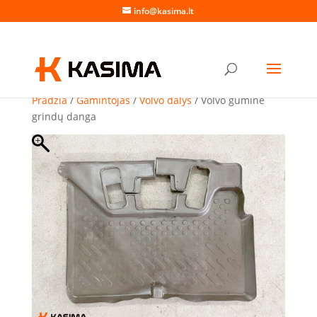
info@kasima.lt
Pradžia
/
Gamintojas
/
Volvo dalys
/ Volvo guminė
grindų danga