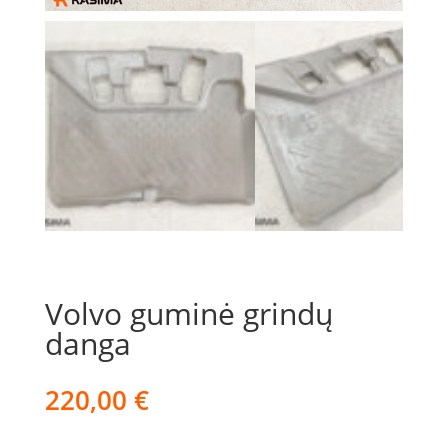
Volvo guminė grindų
danga
220,00
€