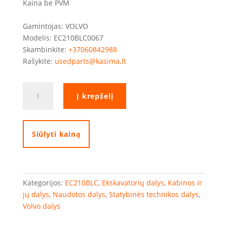
Kaina be PVM
Gamintojas: VOLVO
Modelis: EC210BLC0067
Skambinkite:
+37060842988
Rašykite:
usedparts@kasima.lt
produkto
Į krepšelį
kiekis:
Volvo
guminė
grindų
Siūlyti kainą
danga
Kategorijos:
EC210BLC
,
Ekskavatorių dalys
,
Kabinos ir
jų dalys
,
Naudotos dalys
,
Statybinės technikos dalys
,
Volvo dalys