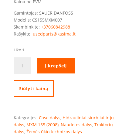
Kaina be PVM
Gamintojas: SAUER DANFOSS
Modelis: CS155MXM007
Skambinkite:
+37060842988
Rašykite:
usedparts@kasima.lt
Liko 1
produkto
Į krepšelį
kiekis:
Sauer
Danfoss
hidraulinis
Siūlyti kainą
siurblys
Kategorijos:
Case dalys
,
Hidrauliniai siurbliai ir jų
dalys
,
MXM 155 (2008)
,
Naudotos dalys
,
Traktorių
dalys
,
Žemės ūkio technikos dalys