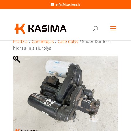
info@kasima.lt
Pradžia
/
Gamintojas
/
Case dalys
/ Sauer Danfoss
hidraulinis siurblys