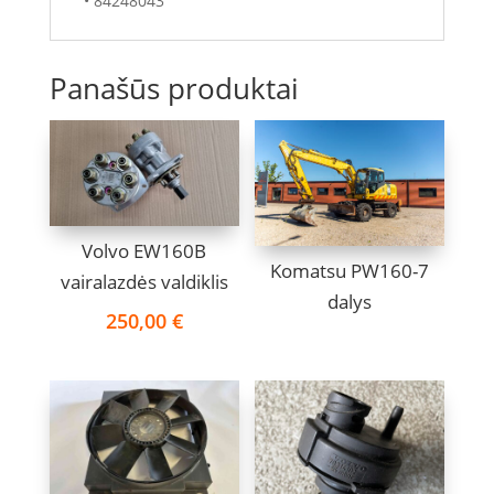
• 84248043
Panašūs produktai
Volvo EW160B
Komatsu PW160-7
vairalazdės valdiklis
dalys
250,00
€