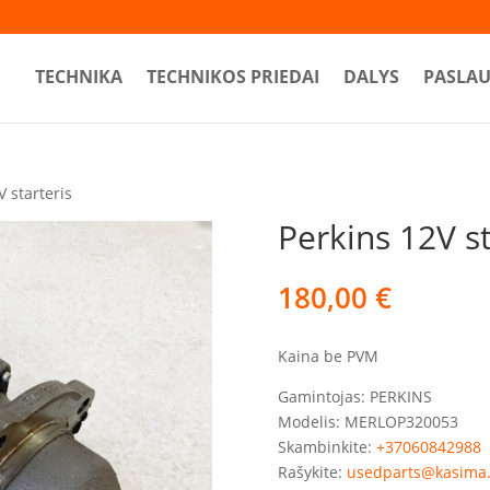
TECHNIKA
TECHNIKOS PRIEDAI
DALYS
PASLA
V starteris
Perkins 12V st
180,00
€
Kaina be PVM
Gamintojas: PERKINS
Modelis: MERLOP320053
Skambinkite:
+37060842988
Rašykite:
usedparts@kasima.