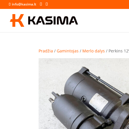
info@kasima.lt
Pradžia
/
Gamintojas
/
Merlo dalys
/ Perkins 12