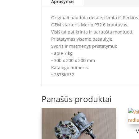
Aprašymas
Originali naudota detalė, išimta iš Perkins
OEM starteris Merlo P32.6 krautuvas.
Visiškai patikrinta ir paruošta montuoti.
Pristatymas visame pasaulyje.
Svoris ir matmenys pristatymui:
• apie 7 kg
• 300 x 200 x 200 mm
Katalogo numeris:
• 2873K632
Panašūs produktai
V