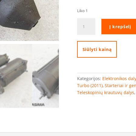
Liko 1
produkto
Į krepšelį
kiekis:
Perkins
12V
starteris
Siūlyti kainą
Kategorijos:
Elektronikos dal
Turbo (2011)
,
Starteriai ir ge
Teleskopinių krautuvų dalys