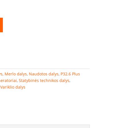
ys
,
Merlo dalys
,
Naudotos dalys
,
P32.6 Plus
neratoriai
,
Statybinės technikos dalys
,
,
Variklio dalys