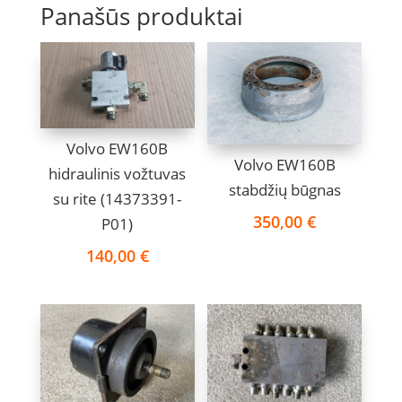
Panašūs produktai
Volvo EW160B
Volvo EW160B
hidraulinis vožtuvas
stabdžių būgnas
su rite (14373391-
350,00
€
P01)
140,00
€