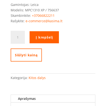
Gamintojas: Leica
Modelis: MPC1310 XP / 756637
Skambinkite:
+37066822211
Rašykite:
e-commerce@kasima.lt
produkto
Į krepšelį
kiekis:
Leica
MPR122
reflektorius
Siūlyti kainą
Kategorija:
Kitos dalys
Aprašymas