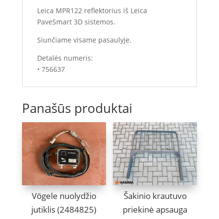
Leica MPR122 reflektorius iš Leica
PaveSmart 3D sistemos.
Siunčiame visame pasaulyje.
Detalės numeris:
• 756637
Panašūs produktai
Vögele nuolydžio
Šakinio krautuvo
jutiklis (2484825)
priekinė apsauga