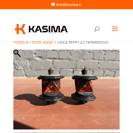
info@kasima.lt
Pradžia
/
Kitos dalys
/ Leica MPR122 reflektorius