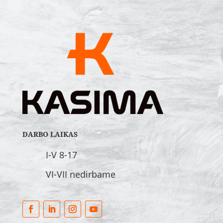
DARBO LAIKAS
I-V 8-17
VI-VII nedirbame