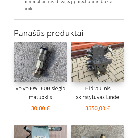
minimaliai nusidėvėję, jų mechaninė būklė
puiki.
Panašūs produktai
Volvo EW160B slėgio
Hidraulinis
matuoklis
skirstytuvas Linde
30,00
€
3350,00
€