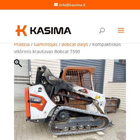
info@kasima.lt
Pradžia
/
Gamintojas
/
Bobcat dalys
/ Kompaktiškas
vikšrinis krautuvas Bobcat T590