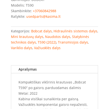
Modelis: T590
Skambinkite:
+37060842988
Rašykite:
usedparts@kasima.lt
Kategorijos:
Bobcat dalys
,
Hidraulinės sistemos dalys
,
Mini krautuvų dalys
,
Naudotos dalys
,
Statybinės
technikos dalys
,
T590 (2022)
,
Transmisijos dalys
,
Variklio dalys
,
Važiuoklės dalys
Aprašymas
Kompaktiškas vikšrinis krautuvas „Bobcat
T590“ po gaisro, parduodamas dalimis
Metai: 2022
Kabina visiškai sunaikinta per gaisrą.
Važiuoklės komponentai gaisro nepažeisti,