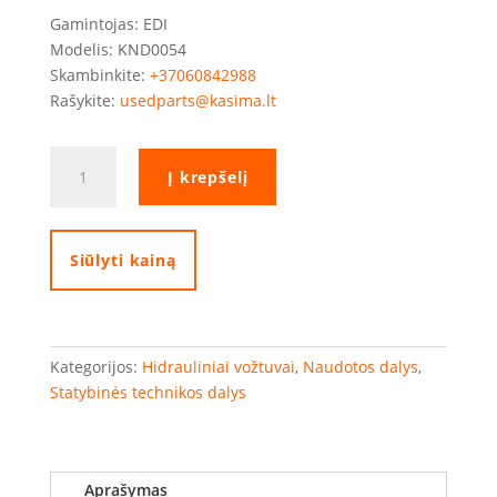
Gamintojas: EDI
Modelis: KND0054
Skambinkite:
+37060842988
Rašykite:
usedparts@kasima.lt
produkto
Į krepšelį
kiekis:
EDI
hidraulinė
sklendė
Siūlyti kainą
Kategorijos:
Hidrauliniai vožtuvai
,
Naudotos dalys
,
Statybinės technikos dalys
Aprašymas