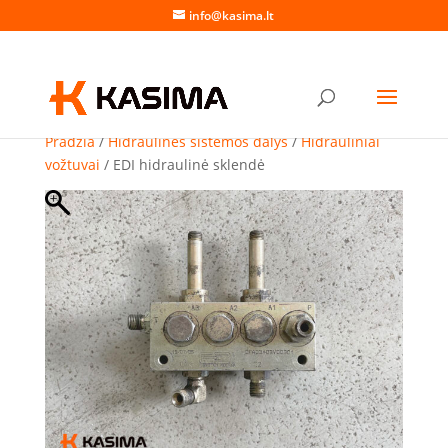
info@kasima.lt
Pradžia
/
Hidraulinės sistemos dalys
/
Hidrauliniai
vožtuvai
/ EDI hidraulinė sklendė