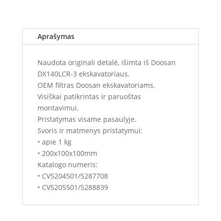
Aprašymas
Naudota originali detalė, išimta iš Doosan
DX140LCR-3 ekskavatoriaus.
OEM filtras Doosan ekskavatoriams.
Visiškai patikrintas ir paruoštas
montavimui.
Pristatymas visame pasaulyje.
Svoris ir matmenys pristatymui:
• apie 1 kg
• 200x100x100mm
Katalogo numeris:
• CV5204501/5287708
• CV5205501/5288839