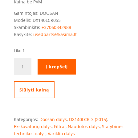
Kaina be PVM
Gamintojas: DOOSAN
Modelis: DX140LCR055
Skambinkite:
+37060842988
Rašykite:
usedparts@kasima.lt
Liko 1
produkto
Į krepšelį
kiekis:
Doosan
karterio
ventiliacijos
Siūlyti kainą
filtras
Kategorijos:
Doosan dalys
,
DX140LCR-3 (2015)
,
Ekskavatorių dalys
,
Filtrai
,
Naudotos dalys
,
Statybinės
technikos dalys
,
Variklio dalys