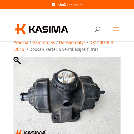
info@kasima.lt
Pradžia
/
Gamintojas
/
Doosan dalys
/
DX140LCR-3
(2015)
/ Doosan karterio ventiliacijos filtras