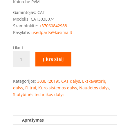
Kaina be PVM
Gamintojas: CAT
Modelis: CAT303E074
Skambinkite:
+37060842988
Rašykite:
usedparts@kasima.lt
Liko 1
produkto
Į krepšelį
kiekis:
CAT
303E
kuro/vandens
Kategorijos:
303E (2019)
,
CAT dalys
,
Ekskavatorių
separatoriaus
dalys
,
Filtrai
,
Kuro sistemos dalys
,
Naudotos dalys
,
filtras
Statybinės technikos dalys
Aprašymas