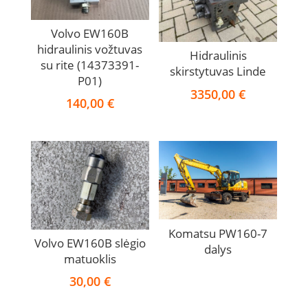
Volvo EW160B
hidraulinis vožtuvas
Hidraulinis
su rite (14373391-
skirstytuvas Linde
P01)
3350,00
€
140,00
€
Komatsu PW160-7
Volvo EW160B slėgio
dalys
matuoklis
30,00
€