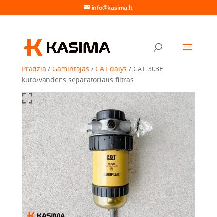
info@kasima.lt
Pradžia
/
Gamintojas
/
CAT dalys
/ CAT 303E
kuro/vandens separatoriaus filtras