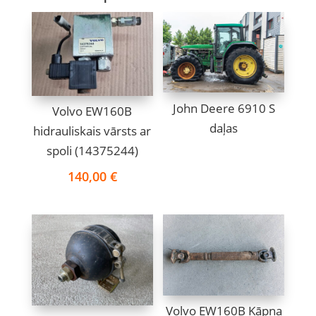
John Deere 6910 S
Volvo EW160B
daļas
hidrauliskais vārsts ar
spoli (14375244)
140,00
€
Volvo EW160B Kāpņa