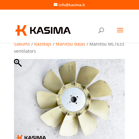
info@kasima.lt
Sākums
/
Ražotājs
/
Manitou daļas
/ Manitou MLT633
ventilators