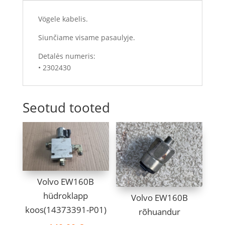
Vögele kabelis.
Siunčiame visame pasaulyje.
Detalės numeris:
• 2302430
Seotud tooted
Volvo EW160B
hüdroklapp
Volvo EW160B
koos(14373391-P01)
rõhuandur