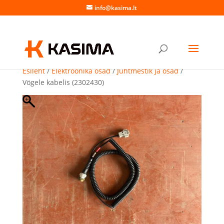
info@kasima.lt
Esileht
/
Elektroonika osad
/
Juhtmestik ja osad
/
Vögele kabelis (2302430)