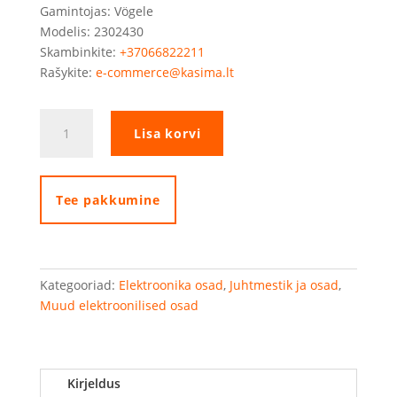
Gamintojas: Vögele
Modelis: 2302430
Skambinkite:
+37066822211
Rašykite:
e-commerce@kasima.lt
Vögele
Lisa korvi
kabelis
(2302430)
kogus
Tee pakkumine
Kategooriad:
Elektroonika osad
,
Juhtmestik ja osad
,
Muud elektroonilised osad
Kirjeldus