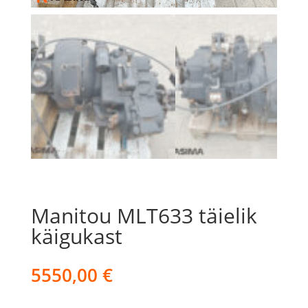
Manitou MLT633 täielik
käigukast
5550,00
€