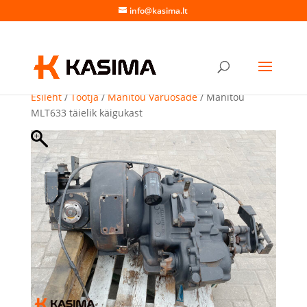
info@kasima.lt
Esileht
/
Tootja
/
Manitou Varuosade
/ Manitou
MLT633 täielik käigukast