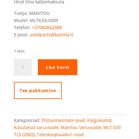
Hind ilma käibemaksuta
Tootja: MANITOU
Mudel: MLT633LS009
Telefon:
+37060842988
E-post:
usedparts@kasima.lt
1 laos
Manitou
Lisa korvi
MLT633
täielik
käigukast
kogus
Tee pakkumine
Kategooriad:
Ehitusmasinate osad
,
Käigukastid
,
Kasutatud varuosade
,
Manitou Varuosade
,
MLT 633
TLS (2002)
,
Teleskooplaaduri osad