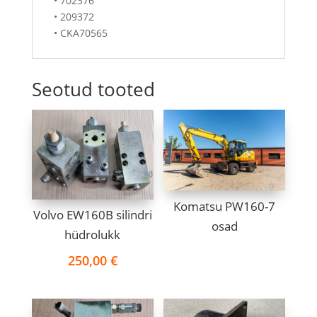
• 702376
• 209372
• CKA70565
Seotud tooted
Komatsu PW160-7
Volvo EW160B silindri
osad
hüdrolukk
250,00
€