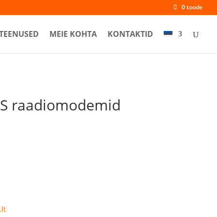
0 toode
TEENUSED
MEIE KOHTA
KONTAKTID
-S raadiomodemid
lt