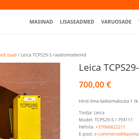
MASINAD
LISASEADMED
VARUOSADE
sed osad
/ Leica TCPS29-S raadiomodemid
Leica TCPS29
700,00
€
Hind ilma käibemaksuta 1 tk.
Tootja: Leica
Mudel: TCPS29-S / 793111
Helista:
+37066822211
E-post:
e-commerce@kasima.