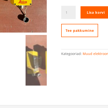
Leica
Lisa korvi
TCPS29-
S
raadiomodemid
kogus
Tee pakkumine
Kategooriad:
Muud elektroon