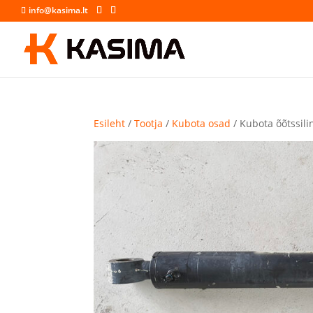
info@kasima.lt
Esileht
/
Tootja
/
Kubota osad
/ Kubota õõtssili