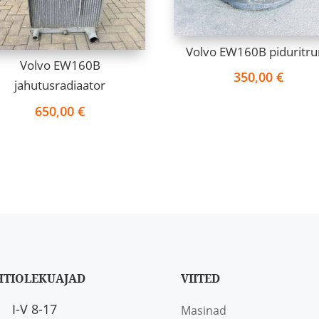
Volvo EW160B piduritr
Volvo EW160B
350,00
€
jahutusradiaator
650,00
€
HTIOLEKUAJAD
VIITED
I-V 8-17
Masinad