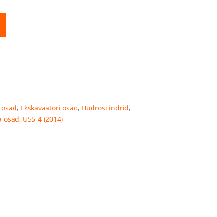
 osad
,
Ekskavaatori osad
,
Hüdrosilindrid
,
a osad
,
U55-4 (2014)