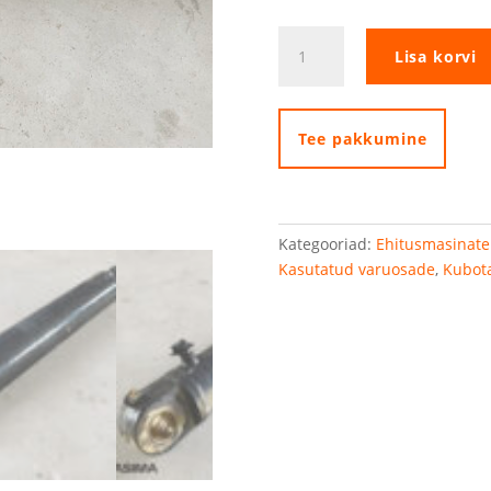
Kubota
Lisa korvi
õõtssilinder
kogus
Tee pakkumine
Kategooriad:
Ehitusmasinate
Kasutatud varuosade
,
Kubot