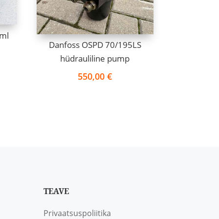
uml
Danfoss OSPD 70/195LS
hüdrauliline pump
550,00
€
TEAVE
Privaatsuspoliitika