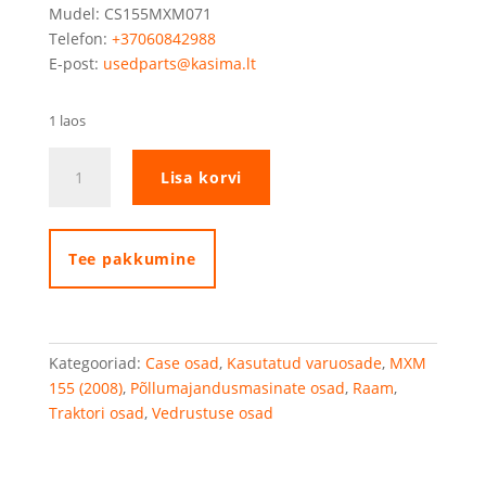
Mudel: CS155MXM071
Telefon:
+37060842988
E-post:
usedparts@kasima.lt
1 laos
Case
Lisa korvi
IH
esitelje
tugi
kogus
Tee pakkumine
Kategooriad:
Case osad
,
Kasutatud varuosade
,
MXM
155 (2008)
,
Põllumajandusmasinate osad
,
Raam
,
Traktori osad
,
Vedrustuse osad