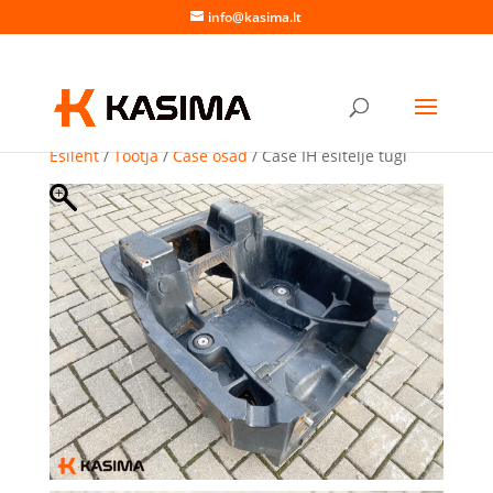
info@kasima.lt
Esileht
/
Tootja
/
Case osad
/ Case IH esitelje tugi