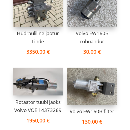
Hüdrauliline jaotur
Volvo EW160B
Linde
rõhuandur
3350,00
€
30,00
€
Rotaator tüübi jaoks
Volvo VOE 14373269
Volvo EW160B filter
1950,00
€
130,00
€