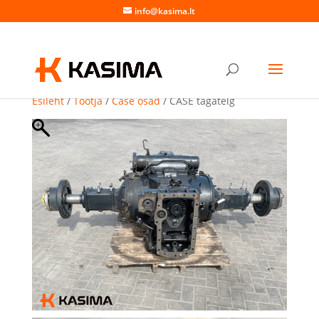
info@kasima.lt
Esileht
/
Tootja
/
Case osad
/ CASE tagatelg