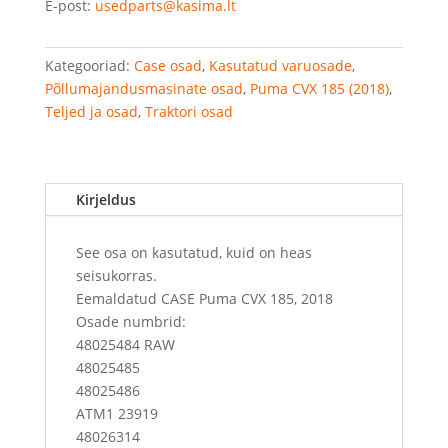
E-post:
usedparts@kasima.lt
Kategooriad:
Case osad
,
Kasutatud varuosade
,
Põllumajandusmasinate osad
,
Puma CVX 185 (2018)
,
Teljed ja osad
,
Traktori osad
Kirjeldus
See osa on kasutatud, kuid on heas
seisukorras.
Eemaldatud CASE Puma CVX 185, 2018
Osade numbrid:
48025484 RAW
48025485
48025486
ATM1 23919
48026314