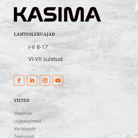
LAHTIOLEKUAJAD
I-V 8-17
VI-VII suletud
VIITED
Masinad
Lisaseadmed
Varuosade
Teenused