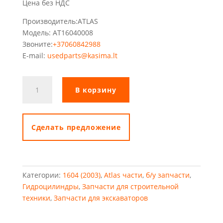
Цена без НДС
Производитель:ATLAS
Модель: AT16040008
Звоните:
+37060842988
E-mail:
usedparts@kasima.lt
Количество
В корзину
товара
Гидравлический
цилиндр
рычага
Cделать предложение
Atlas
Категории:
1604 (2003)
,
Atlas части
,
б/у запчасти
,
Гидроцилиндры
,
Запчасти для строительной
техники
,
Запчасти для экскаваторов