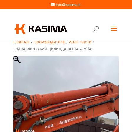
info@kasima.lt
Главная
/
Производитель
/
Atlas части
/
Гидравлический цилиндр рычага Atlas