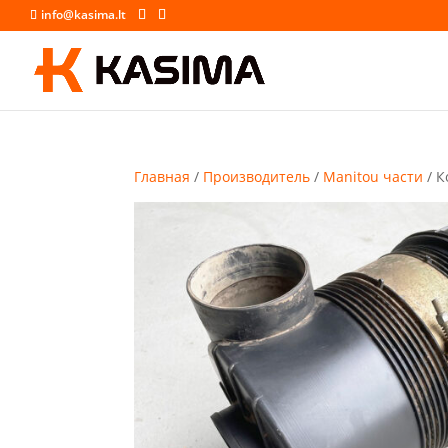
info@kasima.lt
Главная
/
Производитель
/
Manitou части
/ К