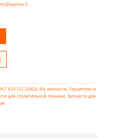
rts@kasima.lt
е
MLT 633 TLS (2002)
,
б/у запчасти
,
Глушители и
сти для строительной техники
,
Запчасти для
ов