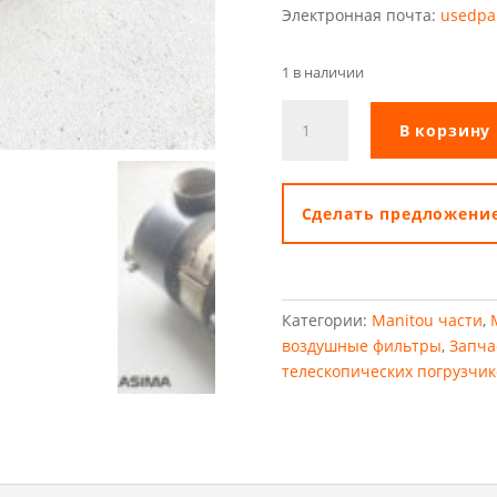
Электронная почта:
usedpa
1 в наличии
Количество
В корзину
товара
Корпус
воздушного
фильтра
Cделать предложени
Manitou
MLT633
Категории:
Manitou части
,
воздушные фильтры
,
Запча
телескопических погрузчик