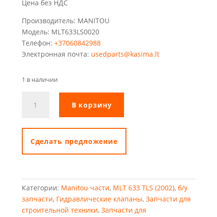
Цена без НДС
Производитель: MANITOU
Модель: MLT633LS0020
Телефон:
+37060842988
Электронная почта:
usedparts@kasima.lt
1 в наличии
Количество
В корзину
товара
Аккумулятор
Manitou
MLT633
Cделать предложение
с
клапаном
Категории:
Manitou части
,
MLT 633 TLS (2002)
,
б/у
запчасти
,
Гидравлические клапаны
,
Запчасти для
строительной техники
,
Запчасти для