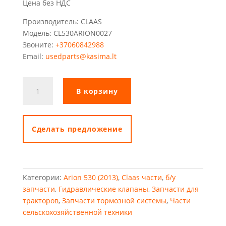
Цена без НДС
Производитель: CLAAS
Модель: CL530ARION0027
Звоните:
+37060842988
Email:
usedparts@kasima.lt
Количество
В корзину
товара
Тормозные
цилиндры
Claas
Cделать предложение
с
клапанами
Категории:
Arion 530 (2013)
,
Claas части
,
б/у
запчасти
,
Гидравлические клапаны
,
Запчасти для
тракторов
,
Запчасти тормозной системы
,
Части
сельскохозяйственной техники