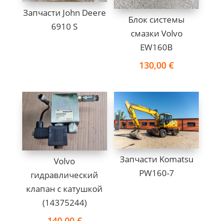
Запчасти John Deere
Блок системы
6910 S
смазки Volvo
EW160B
130,00
€
Запчасти Komatsu
Volvo
PW160-7
гидравлический
клапан с катушкoй
(14375244)
140,00
€