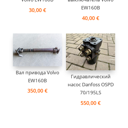
EW160B
30,00
€
40,00
€
Вал привода Volvo
Гидравлический
EW160B
насос Danfoss OSPD
350,00
€
70/195LS
550,00
€