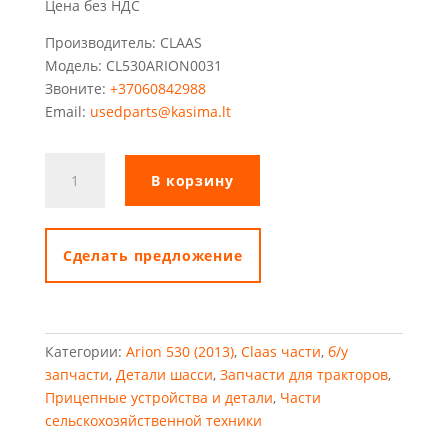
Цена без НДС
Производитель: CLAAS
Модель: CL530ARION0031
Звоните:
+37060842988
Email:
usedparts@kasima.lt
Количество
В корзину
товара
Передние
кронштейны
Claas
Cделать предложение
Категории:
Arion 530 (2013)
,
Claas части
,
б/у
запчасти
,
Детали шасси
,
Запчасти для тракторов
,
Прицепные устройства и детали
,
Части
сельскохозяйственной техники