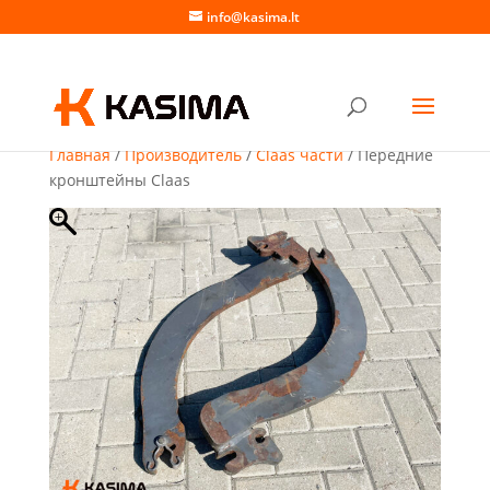
info@kasima.lt
Главная
/
Производитель
/
Claas части
/ Передние
кронштейны Claas