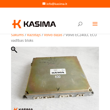
info@kasima.lt
Sākums
/
Ražotājs
/
Volvo daļas
/ Volvo EC240LC ECU
vadības bloks