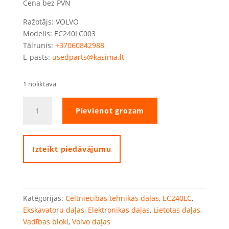
Cena bez PVN
Ražotājs: VOLVO
Modelis: EC240LC003
Tālrunis:
+37060842988
E-pasts:
usedparts@kasima.lt
1 noliktavā
Volvo
Pievienot grozam
EC240LC
ECU
vadības
bloks
Izteikt piedāvājumu
quantity
Kategorijas:
Celtniecības tehnikas daļas
,
EC240LC
,
Ekskavatoru daļas
,
Elektronikas daļas
,
Lietotas daļas
,
Vadības bloki
,
Volvo daļas