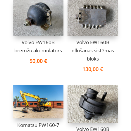
Volvo EW160B
Volvo EW160B
bremžu akumulators
eļļošanas sistēmas
bloks
50,00
€
130,00
€
Komatsu PW160-7
Volvo EW160B