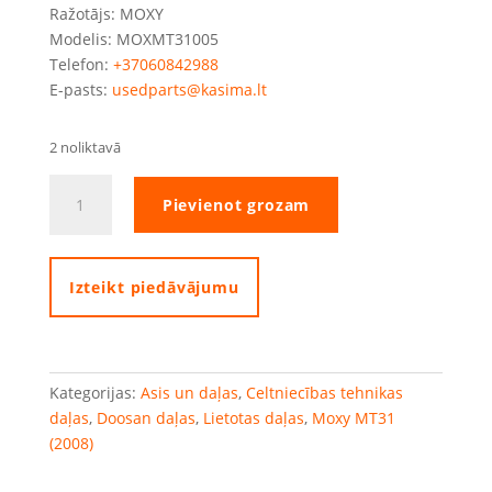
Ražotājs: MOXY
Modelis: MOXMT31005
Telefon:
+37060842988
E-pasts:
usedparts@kasima.lt
2 noliktavā
Moxy
Pievienot grozam
MT31
ass
korpuss
quantity
Izteikt piedāvājumu
Kategorijas:
Asis un daļas
,
Celtniecības tehnikas
daļas
,
Doosan daļas
,
Lietotas daļas
,
Moxy MT31
(2008)