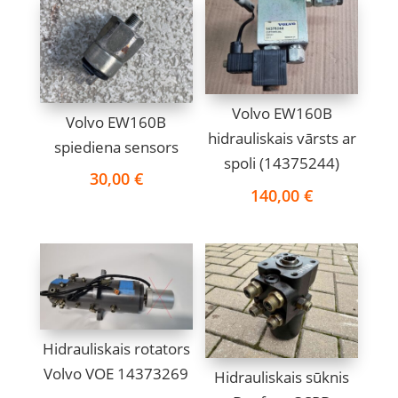
Volvo EW160B
Volvo EW160B
hidrauliskais vārsts ar
spiediena sensors
spoli (14375244)
30,00
€
140,00
€
Hidrauliskais rotators
Volvo VOE 14373269
Hidrauliskais sūknis