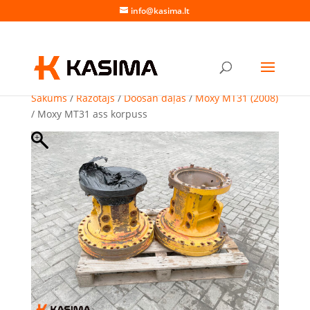
info@kasima.lt
Sākums
/
Ražotājs
/
Doosan daļas
/
Moxy MT31 (2008)
/ Moxy MT31 ass korpuss