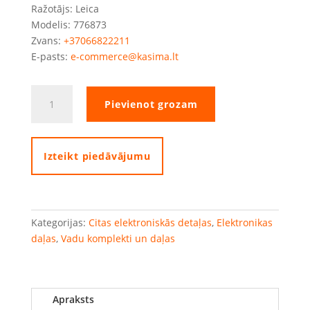
Ražotājs: Leica
Modelis: 776873
Zvans:
+37066822211
E-pasts:
e-commerce@kasima.lt
Leica
Pievienot grozam
kabelis
(776873)
quantity
Izteikt piedāvājumu
Kategorijas:
Citas elektroniskās detaļas
,
Elektronikas
daļas
,
Vadu komplekti un daļas
Apraksts