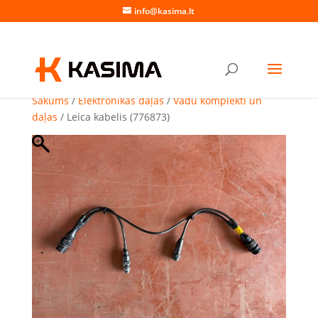
info@kasima.lt
Sākums
/
Elektronikas daļas
/
Vadu komplekti un
daļas
/ Leica kabelis (776873)