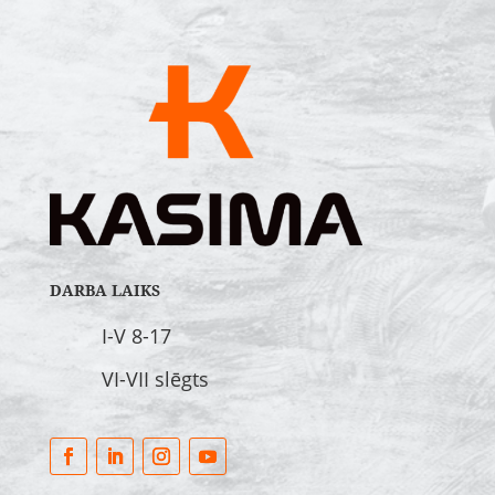
DARBA LAIKS
I-V 8-17
VI-VII slēgts