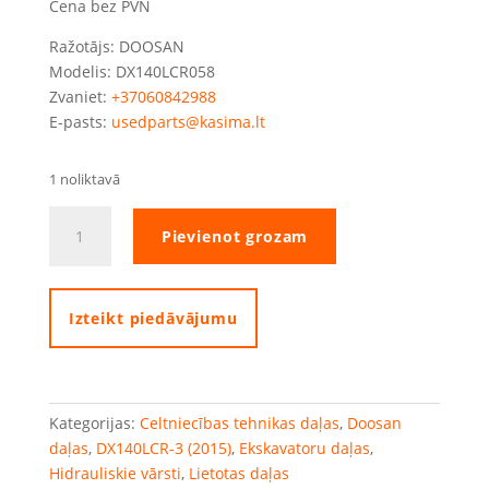
Cena bez PVN
Ražotājs: DOOSAN
Modelis: DX140LCR058
Zvaniet:
+37060842988
E-pasts:
usedparts@kasima.lt
1 noliktavā
Doosan
Pievienot grozam
spiediena
samazināšanas
vārsts
quantity
Izteikt piedāvājumu
Kategorijas:
Celtniecības tehnikas daļas
,
Doosan
daļas
,
DX140LCR-3 (2015)
,
Ekskavatoru daļas
,
Hidrauliskie vārsti
,
Lietotas daļas