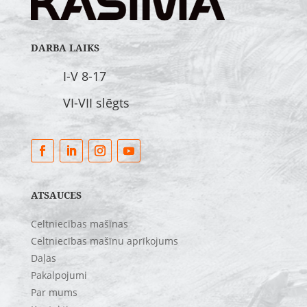
DARBA LAIKS
I-V 8-17
VI-VII slēgts
ATSAUCES
Celtniecības mašīnas
Celtniecības mašīnu aprīkojums
Daļas
Pakalpojumi
Par mums