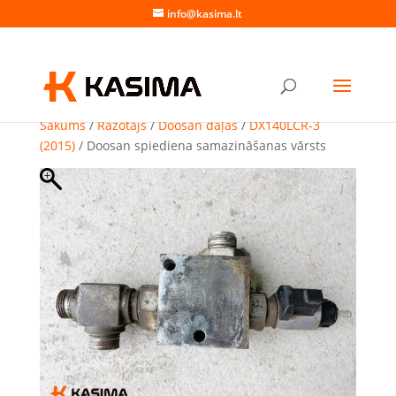
info@kasima.lt
Sākums
/
Ražotājs
/
Doosan daļas
/
DX140LCR-3
(2015)
/ Doosan spiediena samazināšanas vārsts