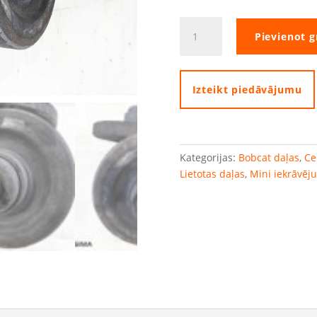
Bobcat
Pievienot 
aizmugurējais
veltnis
quantity
Izteikt piedāvājumu
Kategorijas:
Bobcat daļas
,
Ce
Lietotas daļas
,
Mini iekrāvēju