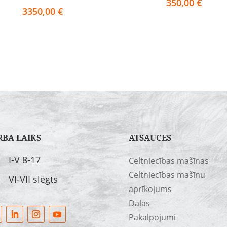
350,00
€
3350,00
€
RBA LAIKS
ATSAUCES
I-V 8-17
Celtniecības mašīnas
Celtniecības mašīnu
VI-VII slēgts
aprīkojums
Daļas
Pakalpojumi