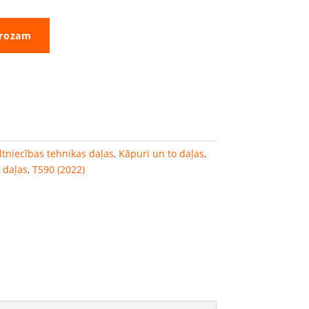
grozam
ltniecības tehnikas daļas
,
Kāpuri un to daļas
,
 daļas
,
T590 (2022)