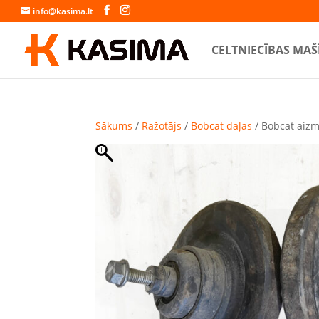
info@kasima.lt
CELTNIECĪBAS MAŠ
Sākums
/
Ražotājs
/
Bobcat daļas
/ Bobcat aizm