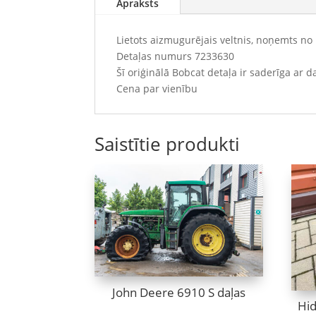
Apraksts
Lietots aizmugurējais veltnis, noņemts no
Detaļas numurs 7233630
Šī oriģinālā Bobcat detaļa ir saderīga ar 
Cena par vienību
Saistītie produkti
John Deere 6910 S daļas
Hid