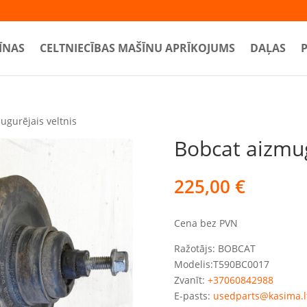
ĪNAS
CELTNIECĪBAS MAŠĪNU APRĪKOJUMS
DAĻAS
ugurējais veltnis
Bobcat aizmug
225,00
€
Cena bez PVN
Ražotājs: BOBCAT
Modelis:T590BC0017
Zvanīt:
+37060842988
E-pasts:
usedparts@kasima.l