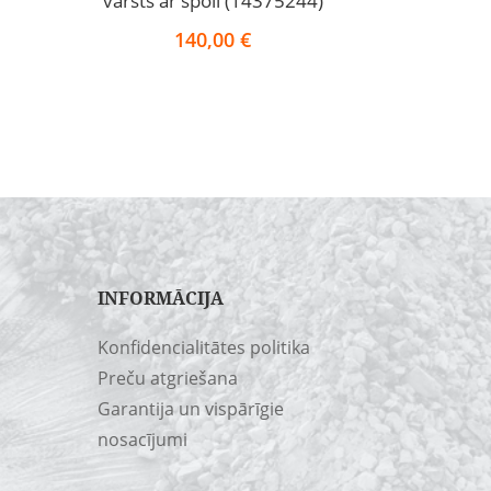
vārsts ar spoli (14375244)
140,00
€
INFORMĀCIJA
Konfidencialitātes politika
Preču atgriešana
Garantija un vispārīgie
nosacījumi