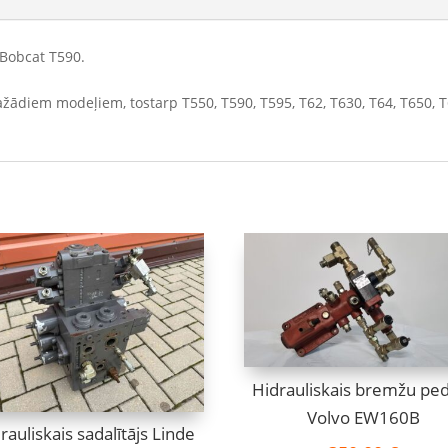
 Bobcat T590.
dažādiem modeļiem, tostarp T550, T590, T595, T62, T630, T64, T650, T
Hidrauliskais bremžu ped
Volvo EW160B
rauliskais sadalītājs Linde