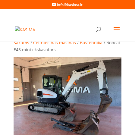
info@kasima.lt
Sākums
/
Celtniecības mašīnas
/
Būvtehnika
/ Bobcat
E45 mini ekskavators