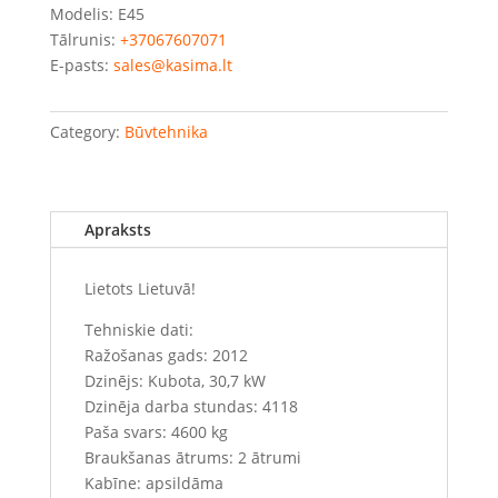
Modelis: E45
Tālrunis:
+37067607071
E-pasts:
sales@kasima.lt
Category:
Būvtehnika
Apraksts
Lietots Lietuvā!
Tehniskie dati:
Ražošanas gads: 2012
Dzinējs: Kubota, 30,7 kW
Dzinēja darba stundas: 4118
Paša svars: 4600 kg
Braukšanas ātrums: 2 ātrumi
Kabīne: apsildāma