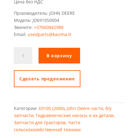
Цена без НДС
Производитель: JOHN DEERE
Модель: JD6910S0004
Звоните:
+37060842988
Email:
usedparts@kasima.lt
Количество
В корзину
товара
Гидравлический
насос
John
Cделать предложение
Deere
6910S
Категории:
6910S (2000)
,
John Deere части
,
б/у
запчасти
,
Гидравлические насосы и их детали
,
Запчасти для тракторов
,
Части
сельскохозяйственной техники