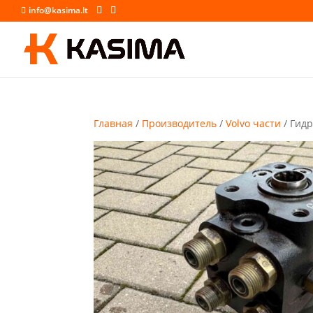
info@kasima.lt
Главная
/
Производитель
/
Volvo части
/ Гидр