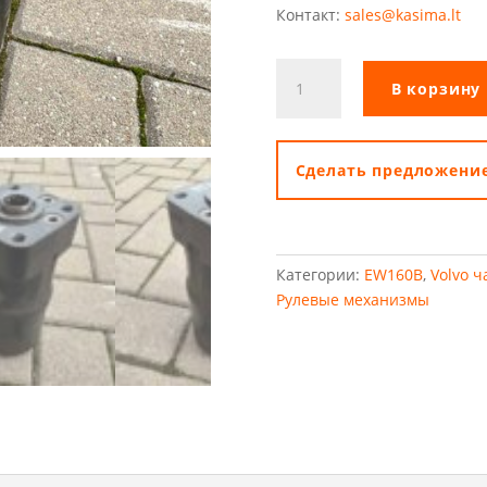
Контакт:
sales@kasima.lt
Количество
В корзину
товара
Гидравлический
насос
Danfoss
Cделать предложени
OSPD
70/195LS
Категории:
EW160B
,
Volvo ч
Рулевые механизмы