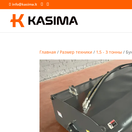
info@kasima.lt
Главная
/
Размер техники
/
1,5 - 3 тонны
/ Бу