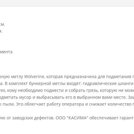
см.
м.
гмента
ную метлу Wolverine, которая предназначена для подметания г
. В комплект бункерной метлы входят: гидравлические шланги
тех, кому необходимо подмести и собрать грязь, которую не мож
 подметать мусор и выбрасывать его в выбранном вами месте. 
 пыли. Это облегчает работу оператора и снижает количеств
ию от заводских дефектов. ООО "КАСИМА" обеспечивает гаран