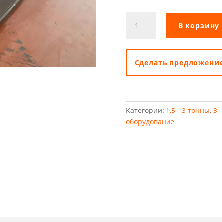
Количество
В корзину
товара
Бункерная
метла
Wolverine
Cделать предложени
72
Категории:
1,5 - 3 тонны
,
3 
оборудование