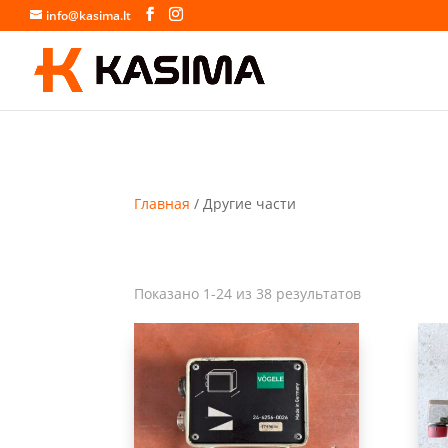
info@kasima.lt
Главная
/ Другие части
Сортировка:
Показано 1-24 из 38 результатов
самые
недавние