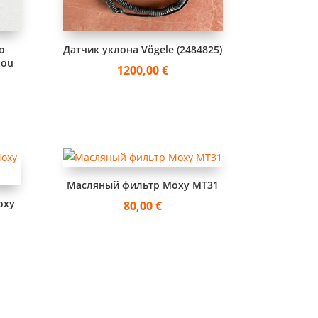
о
Датчик уклона Vögele (2484825)
tou
1200,00
€
Масляный фильтр Moxy MT31
oxy
80,00
€