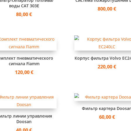
льтр-сепаратор топлива/
Система пожаротушения 
воды CAT 303E
800,00
€
80,00
€
мплект пневматического
Корпус фильтра Volvo EC2
сигнала Fiamm
220,00
€
120,00
€
Фильтр картера Doosa
ильтр линии управления
60,00
€
Doosan
40,00
€