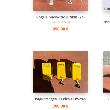
Vögele nuolydžio jutiklis (24-
6256-0026)
сис
950,00
€
Радиомодемы Leica TCPS29-S
700,00
€