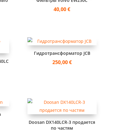
Dafo
Фильтры Volvo EW230C
40,00
€
Гидротрансформатор JCB
40LC
250,00
€
n
Doosan DX140LCR-3 продается
по частям