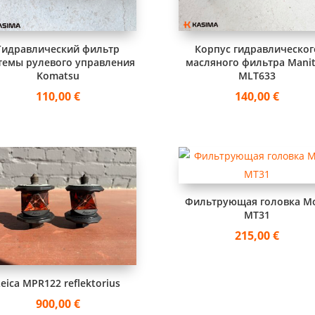
Гидравлический фильтр
Корпус гидравлическог
темы рулевого управления
масляного фильтра Mani
Komatsu
MLT633
110,00
€
140,00
€
Фильтрующая головка M
MT31
215,00
€
Leica MPR122 reflektorius
900,00
€