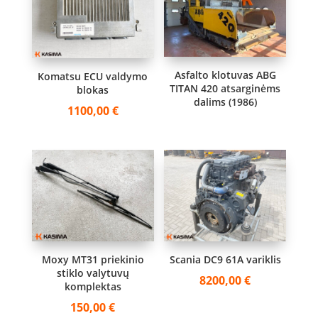
Asfalto klotuvas ABG
Komatsu ECU valdymo
TITAN 420 atsarginėms
blokas
dalims (1986)
1100,00
€
Moxy MT31 priekinio
Scania DC9 61A variklis
stiklo valytuvų
8200,00
€
komplektas
150,00
€