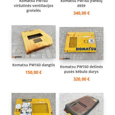
Komatsu PW160
Komatsu PW160 įrankių
viršutinės ventiliacijos
dėžė
grotelės
340,00
€
Komatsu PW160 dangtis
Komatsu PW160 dešinės
pusės kėbulo durys
150,00
€
320,00
€