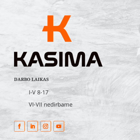
DARBO LAIKAS
I-V 8-17
VI-VII nedirbame