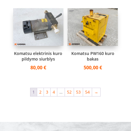
Komatsu elektrinis kuro
Komatsu PW160 kuro
pildymo siurblys
bakas
80,00
€
500,00
€
1
2
3
4
…
52
53
54
→