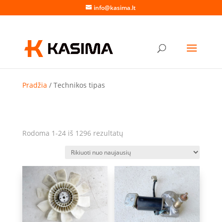
info@kasima.lt
Pradžia
/ Technikos tipas
Rūšiuojama
Rodoma 1-24 iš 1296 rezultatų
pagal
naujausią