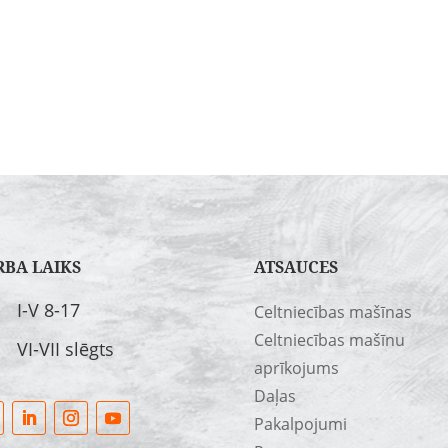
RBA LAIKS
ATSAUCES
I-V 8-17
Celtniecības mašīnas
Celtniecības mašīnu
VI-VII slēgts
aprīkojums
Daļas
Pakalpojumi