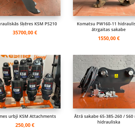
rauliskās šķēres KSM PS210
Komatsu PW160-11 hidrauli
ātrgaitas sakabe
35700,00
€
1550,00
€
mes urbji KSM Attachments
Ātrā sakabe 65-385-260 / S60
hidrauliska
250,00
€