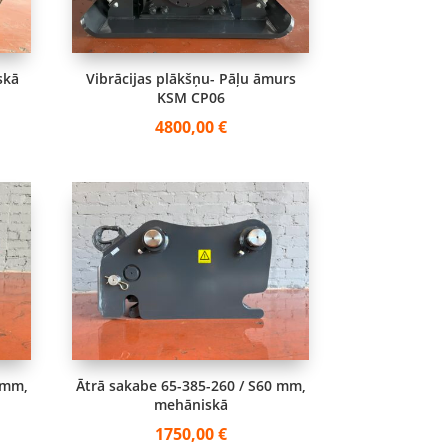
skā
Vibrācijas plākšņu- Pāļu āmurs
KSM CP06
4800,00
€
 mm,
Ātrā sakabe 65-385-260 / S60 mm,
mehāniskā
1750,00
€