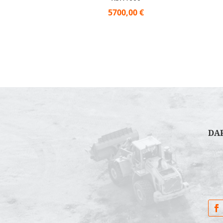
5700,00
€
DA