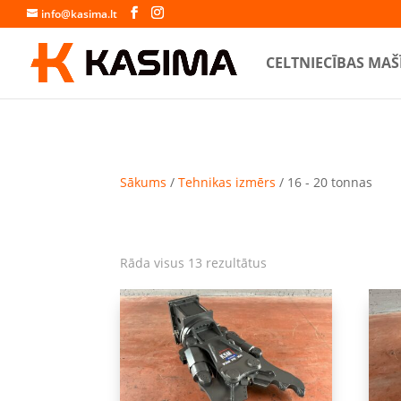
info@kasima.lt
CELTNIECĪBAS MAŠ
Sākums
/
Tehnikas izmērs
/ 16 - 20 tonnas
Sorted
Rāda visus 13 rezultātus
by
latest