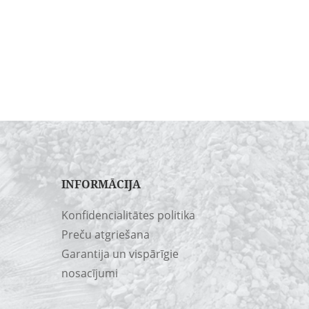
INFORMĀCIJA
Konfidencialitātes politika
Preču atgriešana
Garantija un vispārīgie
nosacījumi